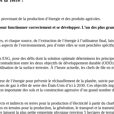
r la Terre ?
provenant de la production d’énergie et des produits agricoles.
our fonctionner correctement et se développer. L’un des plus grand
rces, et chaque source, de l’extraction de l’énergie à l’utilisateur final
s aspects de l’environnement, peu d’entre elles se sont penchées spécifiq
ESG, pose des défis dont la solution optimale déterminera les principe
le contradiction entre les deux objectifs de développement durable (OD
ilisation de la surface terrestre. À l’heure actuelle, les chefs de file en
teur de l’énergie pour prévenir le réchauffement de la planète, suivie 
sions de gaz à effet de serre des États-Unis d’ici à 2030. Ces objectifs 
ation importante des sols et la construction agressive d’un grand nombre d
ts et indirects en terres pour la production d’électricité à partir du cha
s en terrains pour la production, la génération, le transport et la transm
re laissent la plus petite empreinte physique (environ 5 hectares de terr