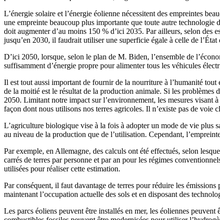
L’énergie solaire et l’énergie éolienne nécessitent des empreintes bea
une empreinte beaucoup plus importante que toute autre technologie de
doit augmenter d’au moins 150 % d’ici 2035. Par ailleurs, selon des e
jusqu’en 2030, il faudrait utiliser une superficie égale à celle de l’É
D’ici 2050, lorsque, selon le plan de M. Biden, l’ensemble de l’écon
suffisamment d’énergie propre pour alimenter tous les véhicules électr
Il est tout aussi important de fournir de la nourriture à l’humanité to
de la moitié est le résultat de la production animale. Si les problème
2050. Limitant notre impact sur l’environnement, les mesures visant à
façon dont nous utilisons nos terres agricoles. Il n’existe pas de voie
L’agriculture biologique vise à la fois à adopter un mode de vie plus sa
au niveau de la production que de l’utilisation. Cependant, l’empreinte
Par exemple, en Allemagne, des calculs ont été effectués, selon lesquel
carrés de terres par personne et par an pour les régimes conventionnel
utilisées pour réaliser cette estimation.
Par conséquent, il faut davantage de terres pour réduire les émissions pr
maintenant l’occupation actuelle des sols et en disposant des technol
Les parcs éoliens peuvent être installés en mer, les éoliennes peuvent ê
combustibles fossiles peuvent être modernisées pour utiliser l’hydrogèn