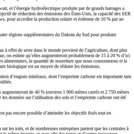
att, et l’énergie hydroélectrique produite par de grands barrages a
jectif de réduction des émissions des États-Unis, la capacité des SER
s, pour accroître la production solaire et éolienne de 10 % par an
quatre régions supplémentaires du Dakota du Sud pour produire
z à effet de serre dans le monde provient de l’agriculture, dont plus
gique, on estime qu’elles augmenteront probablement de 15 à 20 % d’ici
es alimentaires, la quantité de nourriture que nous consommons et la
lture biologique est un moyen de réduire les émissions.
isation d’engrais minéraux, dont l’empreinte carbone est importante tant
tifiée.
rres augmenteront de 40 % (environ 1 900 mètres carrés et 2 750 mètres
es données sur l’utilisation des sols et l’empreinte carbone ont été
st pas encore possible d’atteindre les objectifs fixés tout en
sur les toits, et de nombreuses entreprises parient que les centrales à
 la même énergie, et avec elle des terres et d’autres ressources