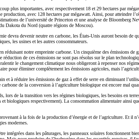
ucoup plus importantes, avec respectivement 18 et 29 hectares par mégaw
 production, avec 128 hectares par mégawatt. Ainsi, pour atteindre l’ob
stimations de l’université de Princeton et une analyse de Bloomberg New
tat du Dakota du Nord (quatre régions de Moscou).
omie devra devenir neutre en carbone, les États-Unis auront besoin de 
iques, les usines et les autres consommateurs.
ut en réduisant notre empreinte carbone. Un cinquième des émissions de ga
s de réduction de ces émissions ne sont pas résolus sur le plan technolo
 ralentir le changement climatique nous obligeront à repenser nos régim
 claire pour éliminer complètement les émissions agricoles, mais l’agricu
in et à réduire les émissions de gaz à effet de serre en diminuant l’util
 carbone de la conversion à l’agriculture biologique est encore mal quan
s, lors de la transition vers les régimes biologiques, les besoins en te
s et biologiques respectivement). La consommation alimentaire ainsi que l
ovenant à la fois de la production d’énergie et de l’agriculture. Et il n’e
ogies modernes.
tre intégrées dans les pâturages, les panneaux solaires fonctionnent bien 
e. Mais pour produire de l’hydrogène dans les quantités requises, il faut