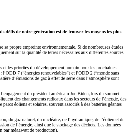
s défis de notre génération est de trouver les moyens les plus
, laisse sa propre empreinte environnementale. Si de nombreuses études
uement sur la quantité de terres nécessaires aux différentes sources
s et les priorités du développement humain pour les prochaines
D) : l’ODD 7 (“énergies renouvelables”) et l’ODD 2 (“monde sans
 matière d’émissions de gaz à effet de serre dans l’atmosphère sont
par l’engagement du président américain Joe Biden, lors du sommet
impliquent des changements radicaux dans les secteurs de l’énergie, des
e parcs éoliens et solaires, souvent associés à des batteries géantes
rbon, du gaz naturel, du nucléaire, de l’hydraulique, de l’éolien et du
ission de l’énergie, ainsi que le stockage des déchets. Les données
ain par mégawatt de production).