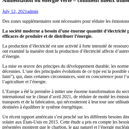
Alimentation ou énergie verte – comment mieux utilise
July 12, 2021
admin
Des zones supplémentaires sont nécessaires pour réduire les émissions 
La société moderne a besoin d’une énorme quantité d’électricité p
efficaces de produire et de distribuer l’énergie.
La production d’électricité est une activité à forte intensité de ressou
ont examiné la manière dont la production d’électricité affecte d’autre
d’énergie.
La mise en œuvre des principes du développement durable, les normes 
décennies. L’une des principales évolutions de ce type est la possib
faim”), qui, dans certaines circonstances, sont en concurrence pour l’ut
l’agriculture et l’énergie.
L’Europe a été la première à initier une énorme transformation du sec
international sur le climat d’avril 2021, de réduire de moitié les émis
transports et de la fabrication, qui nécessiteront à leur tour une utilis
destinées à équilibrer le système énergétique.
Un récent rapport américain s’est penché sur les différents besoins direc
solaire aux États-Unis en 2015. Cette étude a pris en compte les besoin
présentées montrent que le charbon, le gaz naturel et l’énergie nucléai