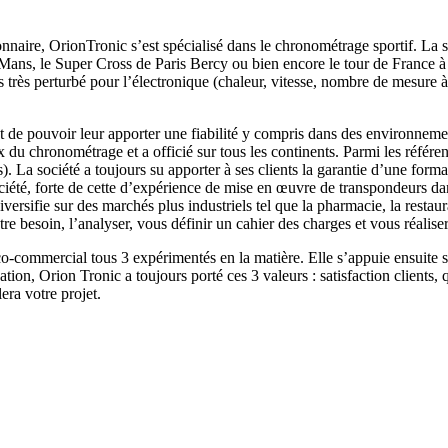
ionnaire, OrionTronic s’est spécialisé dans le chronométrage sportif. La
Mans, le Super Cross de Paris Bercy ou bien encore le tour de France à 
rès perturbé pour l’électronique (chaleur, vitesse, nombre de mesure 
t de pouvoir leur apporter une fiabilité y compris dans des environnem
u chronométrage et a officié sur tous les continents. Parmi les référe
 société a toujours su apporter à ses clients la garantie d’une formati
ciété, forte de cette d’expérience de mise en œuvre de transpondeurs d
iversifie sur des marchés plus industriels tel que la pharmacie, la restaur
tre besoin, l’analyser, vous définir un cahier des charges et vous réalis
ico-commercial tous 3 expérimentés en la matière. Elle s’appuie ensuite 
ion, Orion Tronic a toujours porté ces 3 valeurs : satisfaction clients, q
era votre projet.