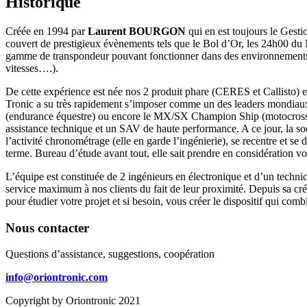
Historique
Créée en 1994 par
Laurent BOURGON
qui en est toujours le Gest
couvert de prestigieux évènements tels que le Bol d’Or, les 24h00 du 
gamme de transpondeur pouvant fonctionner dans des environnements t
vitesses….).
De cette expérience est née nos 2 produit phare (CERES et Callisto) e
Tronic a su très rapidement s’imposer comme un des leaders mondiaux d
(endurance équestre) ou encore le MX/SX Champion Ship (motocross). La
assistance technique et un SAV de haute performance. A ce jour, la so
l’activité chronométrage (elle en garde l’ingénierie), se recentre et se d
terme. Bureau d’étude avant tout, elle sait prendre en considération vo
L’équipe est constituée de 2 ingénieurs en électronique et d’un techn
service maximum à nos clients du fait de leur proximité. Depuis sa créat
pour étudier votre projet et si besoin, vous créer le dispositif qui combl
Nous contacter
Questions d’assistance, suggestions, coopération
info@oriontronic.com
Copyright by Oriontronic 2021